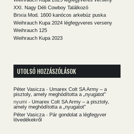
XXI. Nagy Déli Cowboy Találkozó
Brixia Mod. 1600 kanócos arkebúz puska
Weihrauch Kupa 2024 légfegyveres verseny
Weihrauch 125
Weihrauch Kupa 2023
UTOLSÓ HOZZÁSZÓLÁSOK
Péter Vasicza
-
Umarex Colt SA Army – a
pisztoly, amely meghódította a „nyugatot”
nyumi
-
Umarex Colt SA Army – a pisztoly,
amely meghódította a „nyugatot”
Péter Vasicza
-
Pár gondolat a légfegyver
lövedékekről