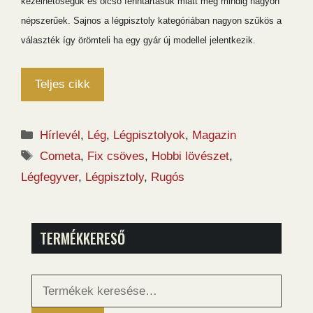
kezelhetőségük és olcsó fenntartásuk miatt még mindig nagyon
népszerűek. Sajnos a légpisztoly kategóriában nagyon szűkös a
választék így örömteli ha egy gyár új modellel jelentkezik.
Teljes cikk
Kategória
Hírlevél
,
Lég
,
Légpisztolyok
,
Magazin
Címkék
Cometa
,
Fix csöves
,
Hobbi lövészet
,
Légfegyver
,
Légpisztoly
,
Rugós
TERMÉKKERESŐ
Keresés
a
következőre: