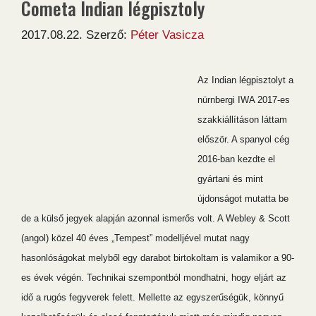
Cometa Indian légpisztoly
2017.08.22.
Szerző:
Péter Vasicza
Az Indian légpisztolyt a
nürnbergi IWA 2017-es
szakkiállításon láttam
először. A spanyol cég
2016-ban kezdte el
gyártani és mint
újdonságot mutatta be
de a külső jegyek alapján azonnal ismerős volt. A Webley & Scott
(angol) közel 40 éves „Tempest” modelljével mutat nagy
hasonlóságokat melyből egy darabot birtokoltam is valamikor a 90-
es évek végén. Technikai szempontból mondhatni, hogy eljárt az
idő a rugós fegyverek felett. Mellette az egyszerűségük, könnyű