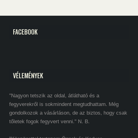
FACEBOOK
VÉLEMÉNYEK
"Nagyon tetszik az oldal, átlátható és a
fegyverekről is sokmindent megtudhattam. Még
gondolkozok a vásárláson, de az biztos, hogy csak
tőletek fogok fegyvert venni." N. B.