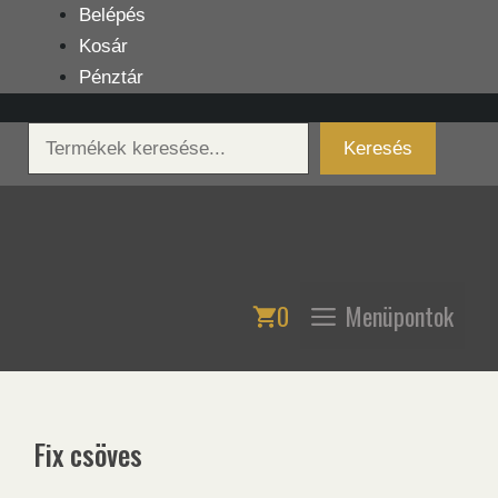
Kilépés
Belépés
a
Kosár
tartalomba
Pénztár
Keresés
Keresés
0
Menüpontok
Fix csöves