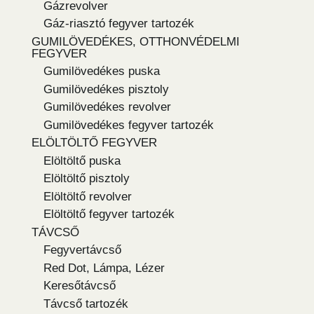
Gázrevolver
Gáz-riasztó fegyver tartozék
GUMILÖVEDÉKES, OTTHONVÉDELMI
FEGYVER
Gumilövedékes puska
Gumilövedékes pisztoly
Gumilövedékes revolver
Gumilövedékes fegyver tartozék
ELÖLTÖLTŐ FEGYVER
Elöltöltő puska
Elöltöltő pisztoly
Elöltöltő revolver
Elöltöltő fegyver tartozék
TÁVCSŐ
Fegyvertávcső
Red Dot, Lámpa, Lézer
Keresőtávcső
Távcső tartozék