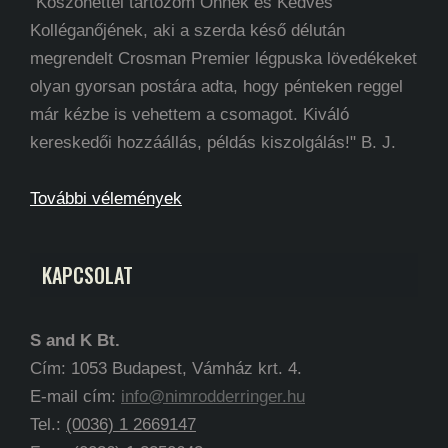
"Köszönettel tartozom Önnek és Kedves
Kolléganőjének, aki a szerda késő délután
megrendelt Crosman Premier légpuska lövedékeket
olyan gyorsan postára adta, hogy pénteken reggel
már kézbe is vehettem a csomagot. Kiváló
kereskedői hozzáállás, példás kiszolgálás!" B. J.
További vélemények
KAPCSOLAT
S and K Bt.
Cím: 1053 Budapest, Vámház krt. 4.
E-mail cím:
info@nimrodderringer.hu
Tel.:
(0036) 1 2669147