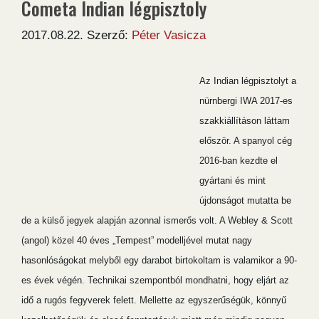
Cometa Indian légpisztoly
2017.08.22.
Szerző:
Péter Vasicza
Az Indian légpisztolyt a
nürnbergi IWA 2017-es
szakkiállításon láttam
először. A spanyol cég
2016-ban kezdte el
gyártani és mint
újdonságot mutatta be
de a külső jegyek alapján azonnal ismerős volt. A Webley & Scott
(angol) közel 40 éves „Tempest” modelljével mutat nagy
hasonlóságokat melyből egy darabot birtokoltam is valamikor a 90-
es évek végén. Technikai szempontból mondhatni, hogy eljárt az
idő a rugós fegyverek felett. Mellette az egyszerűségük, könnyű