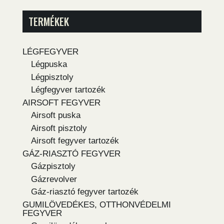
TERMÉKEK
LÉGFEGYVER
Légpuska
Légpisztoly
Légfegyver tartozék
AIRSOFT FEGYVER
Airsoft puska
Airsoft pisztoly
Airsoft fegyver tartozék
GÁZ-RIASZTÓ FEGYVER
Gázpisztoly
Gázrevolver
Gáz-riasztó fegyver tartozék
GUMILÖVEDÉKES, OTTHONVÉDELMI
FEGYVER