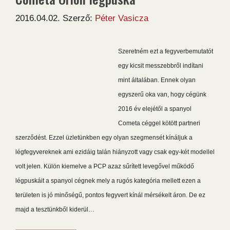
2016.04.02.
Szerző:
Péter Vasicza
Szeretném ezt a fegyverbemutatót
egy kicsit messzebbről indítani
mint általában. Ennek olyan
egyszerű oka van, hogy cégünk
2016 év elejétől a spanyol
Cometa céggel kötött partneri
szerződést. Ezzel üzletünkben egy olyan szegmensét kínáljuk a
légfegyvereknek ami ezidáig talán hiányzott vagy csak egy-két modellel
volt jelen. Külön kiemelve a PCP azaz sűrített levegővel működő
légpuskáit a spanyol cégnek mely a rugós kategória mellett ezen a
területen is jó minőségű, pontos fegyvert kínál mérsékelt áron. De ez
majd a tesztünkből kiderül…