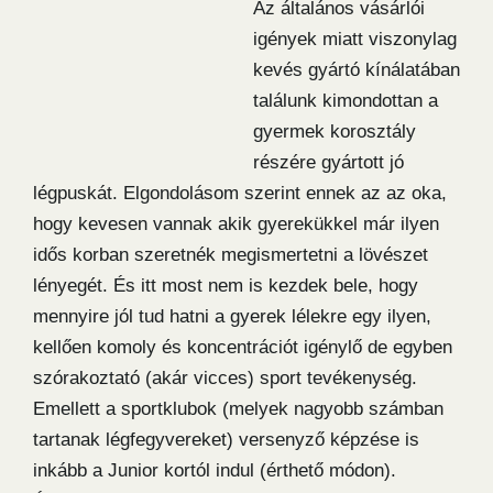
Az általános vásárlói
igények miatt viszonylag
kevés gyártó kínálatában
találunk kimondottan a
gyermek korosztály
részére gyártott jó
légpuskát. Elgondolásom szerint ennek az az oka,
hogy kevesen vannak akik gyerekükkel már ilyen
idős korban szeretnék megismertetni a lövészet
lényegét. És itt most nem is kezdek bele, hogy
mennyire jól tud hatni a gyerek lélekre egy ilyen,
kellően komoly és koncentrációt igénylő de egyben
szórakoztató (akár vicces) sport tevékenység.
Emellett a sportklubok (melyek nagyobb számban
tartanak légfegyvereket) versenyző képzése is
inkább a Junior kortól indul (érthető módon).