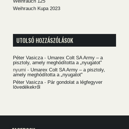
Weihrauch 125
Weihrauch Kupa 2023
UTOLSÓ HOZZÁSZÓLÁSOK
Péter Vasicza
-
Umarex Colt SA Army – a
pisztoly, amely meghódította a „nyugatot”
nyumi
-
Umarex Colt SA Army – a pisztoly,
amely meghódította a „nyugatot”
Péter Vasicza
-
Pár gondolat a légfegyver
lövedékekről