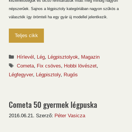
kezelhetőségük és olcsó fenntartásuk miatt még mindig nagyon
népszerűek. Sajnos a légpisztoly kategóriában nagyon szűkös a
választék így örömteli ha egy gyár új modellel jelentkezik.
Teljes cikk
Kategória
Hírlevél
,
Lég
,
Légpisztolyok
,
Magazin
Címkék
Cometa
,
Fix csöves
,
Hobbi lövészet
,
Légfegyver
,
Légpisztoly
,
Rugós
Cometa 50 gyermek légpuska
2016.06.21.
Szerző:
Péter Vasicza