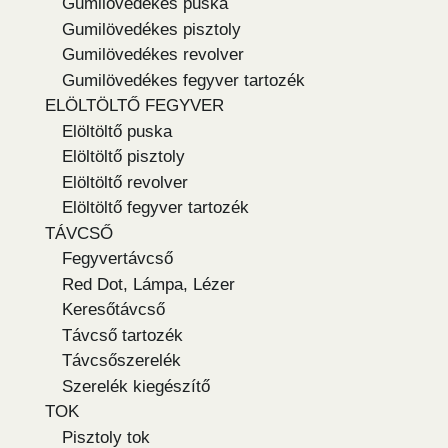
Gumilövedékes puska
Gumilövedékes pisztoly
Gumilövedékes revolver
Gumilövedékes fegyver tartozék
ELÖLTÖLTŐ FEGYVER
Elöltöltő puska
Elöltöltő pisztoly
Elöltöltő revolver
Elöltöltő fegyver tartozék
TÁVCSŐ
Fegyvertávcső
Red Dot, Lámpa, Lézer
Keresőtávcső
Távcső tartozék
Távcsőszerelék
Szerelék kiegészítő
TOK
Pisztoly tok