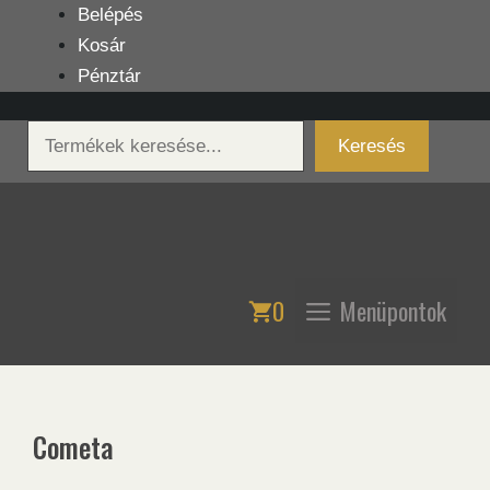
Kilépés
Belépés
a
Kosár
tartalomba
Pénztár
Keresés
Keresés
0
Menüpontok
Cometa