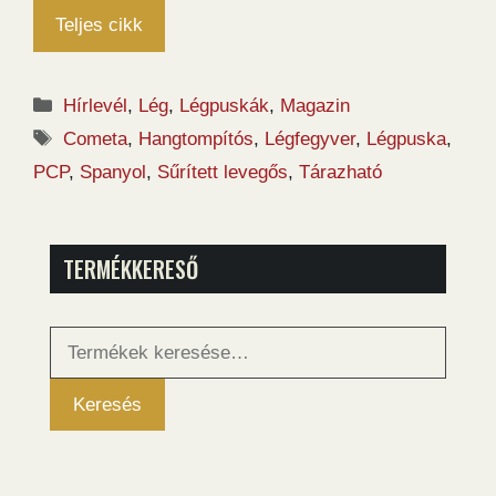
Teljes cikk
Kategória
Hírlevél
,
Lég
,
Légpuskák
,
Magazin
Címkék
Cometa
,
Hangtompítós
,
Légfegyver
,
Légpuska
,
PCP
,
Spanyol
,
Sűrített levegős
,
Tárazható
TERMÉKKERESŐ
Keresés
a
következőre:
Keresés