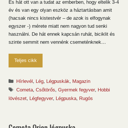
És hát ott van a tudat az emberben, hogy eltelik 3-4
év és van egy olyan eszköz a háztartásban amit
(hacsak nincs kistestvér – de azok is elfogynak
egyszer -) mérete miatt nem nagyon tud senki
használni. De hát ennek kapcsán ruhát, biciklit és
szinte semmit nem vennénk csemeténknek…
Teljes cikk
Kategória
Hírlevél
,
Lég
,
Légpuskák
,
Magazin
Címkék
Cometa
,
Csőtörős
,
Gyermek fegyver
,
Hobbi
lövészet
,
Légfegyver
,
Légpuska
,
Rugós
Cometa Orion légpuska