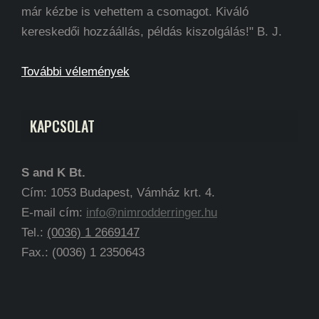
már kézbe is vehettem a csomagot. Kiváló
kereskedői hozzáállás, példás kiszolgálás!" B. J.
További vélemények
KAPCSOLAT
S and K Bt.
Cím: 1053 Budapest, Vámház krt. 4.
E-mail cím:
info@nimrodderringer.hu
Tel.:
(0036) 1 2669147
Fax.: (0036) 1 2350643