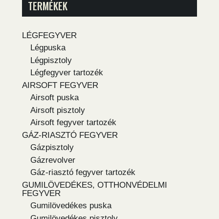
TERMÉKEK
LÉGFEGYVER
Légpuska
Légpisztoly
Légfegyver tartozék
AIRSOFT FEGYVER
Airsoft puska
Airsoft pisztoly
Airsoft fegyver tartozék
GÁZ-RIASZTÓ FEGYVER
Gázpisztoly
Gázrevolver
Gáz-riasztó fegyver tartozék
GUMILÖVEDÉKES, OTTHONVÉDELMI
FEGYVER
Gumilövedékes puska
Gumilövedékes pisztoly