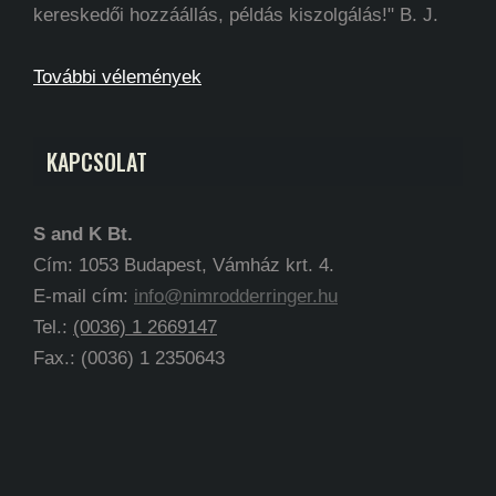
kereskedői hozzáállás, példás kiszolgálás!" B. J.
További vélemények
KAPCSOLAT
S and K Bt.
Cím: 1053 Budapest, Vámház krt. 4.
E-mail cím:
info@nimrodderringer.hu
Tel.:
(0036) 1 2669147
Fax.: (0036) 1 2350643