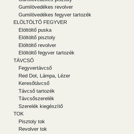
Gumilövedékes revolver
Gumilövedékes fegyver tartozék
ELÖLTÖLTŐ FEGYVER
Elöltöltő puska
Elöltöltő pisztoly
Elöltöltő revolver
Elöltöltő fegyver tartozék
TÁVCSŐ
Fegyvertávcső
Red Dot, Lámpa, Lézer
Keresőtávcső
Távcső tartozék
Távcsőszerelék
Szerelék kiegészítő
TOK
Pisztoly tok
Revolver tok