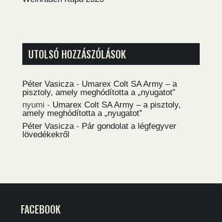
UTOLSÓ HOZZÁSZÓLÁSOK
Péter Vasicza
-
Umarex Colt SA Army – a
pisztoly, amely meghódította a „nyugatot”
nyumi
-
Umarex Colt SA Army – a pisztoly,
amely meghódította a „nyugatot”
Péter Vasicza
-
Pár gondolat a légfegyver
lövedékekről
FACEBOOK