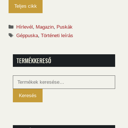
Teljes cikk
Kategória
Hírlevél
,
Magazin
,
Puskák
Címkék
Géppuska
,
Történeti leírás
TERMÉKKERESŐ
Keresés
a
következőre:
Keresés