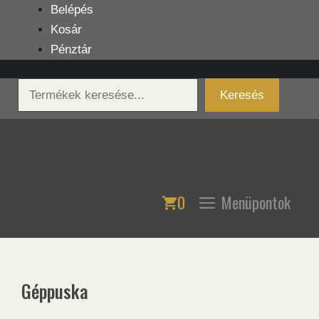
Kilépés
Belépés
a
Kosár
tartalomba
Pénztár
Keresés
Keresés
0
Menüpontok
Géppuska