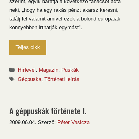
szerint, egyik barátja a következő tanácsot adta
neki, „hogy ha egy rakás pénzt akarsz keresni,
találj fel valamit amivel ezek a bolond európaiak
könnyebben irthatják egymást”.
Teljes cikk
Kategória
Hírlevél
,
Magazin
,
Puskák
Címkék
Géppuska
,
Történeti leírás
A géppuskák története I.
2009.06.04.
Szerző:
Péter Vasicza