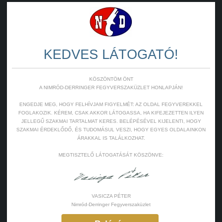
KEDVES LÁTOGATÓ!
KÖSZÖNTÖM ÖNT
A NIMRÓD-DERRINGER FEGYVERSZAKÜZLET HONLAPJÁN!
ENGEDJE MEG, HOGY FELHÍVJAM FIGYELMÉT: AZ OLDAL FEGYVEREKKEL
FOGLAKOZIK. KÉREM, CSAK AKKOR LÁTOGASSA, HA KIFEJEZETTEN ILYEN
JELLEGŰ SZAKMAI TARTALMAT KERES. BELÉPÉSÉVEL KIJELENTI, HOGY
SZAKMAI ÉRDEKLŐDŐ, ÉS TUDOMÁSUL VESZI, HOGY EGYES OLDALAINKON
ÁRAKKAL IS TALÁLKOZHAT.
MEGTISZTELŐ LÁTOGATÁSÁT KÖSZÖNVE:
VASICZA PÉTER
Nimród-Derringer Fegyverszaküzlet