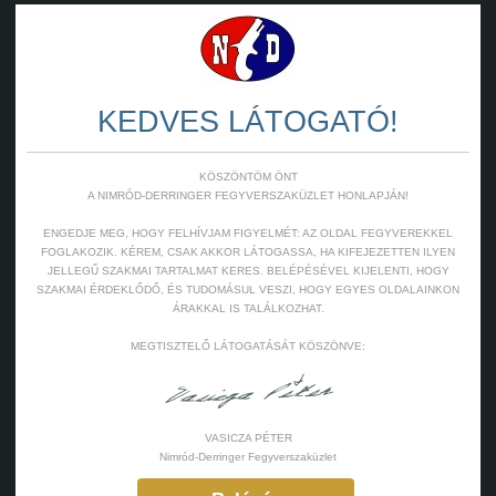
KEDVES LÁTOGATÓ!
KÖSZÖNTÖM ÖNT
A NIMRÓD-DERRINGER FEGYVERSZAKÜZLET HONLAPJÁN!
ENGEDJE MEG, HOGY FELHÍVJAM FIGYELMÉT: AZ OLDAL FEGYVEREKKEL
FOGLAKOZIK. KÉREM, CSAK AKKOR LÁTOGASSA, HA KIFEJEZETTEN ILYEN
JELLEGŰ SZAKMAI TARTALMAT KERES. BELÉPÉSÉVEL KIJELENTI, HOGY
SZAKMAI ÉRDEKLŐDŐ, ÉS TUDOMÁSUL VESZI, HOGY EGYES OLDALAINKON
ÁRAKKAL IS TALÁLKOZHAT.
MEGTISZTELŐ LÁTOGATÁSÁT KÖSZÖNVE:
VASICZA PÉTER
Nimród-Derringer Fegyverszaküzlet