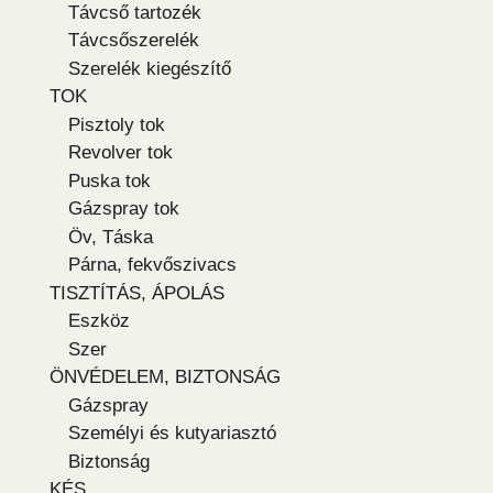
Távcső tartozék
Távcsőszerelék
Szerelék kiegészítő
TOK
Pisztoly tok
Revolver tok
Puska tok
Gázspray tok
Öv, Táska
Párna, fekvőszivacs
TISZTÍTÁS, ÁPOLÁS
Eszköz
Szer
ÖNVÉDELEM, BIZTONSÁG
Gázspray
Személyi és kutyariasztó
Biztonság
KÉS