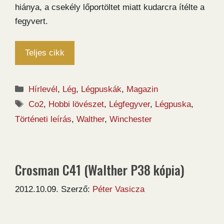
hiánya, a csekély lőportöltet miatt kudarcra ítélte a
fegyvert.
Teljes cikk
Kategória
Hírlevél
,
Lég
,
Légpuskák
,
Magazin
Címkék
Co2
,
Hobbi lövészet
,
Légfegyver
,
Légpuska
,
Történeti leírás
,
Walther
,
Winchester
Crosman C41 (Walther P38 kópia)
2012.10.09.
Szerző:
Péter Vasicza