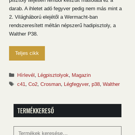
pisztoly teljesen fémből készült másolata ez a
darab. A ihletet adó fegyver pedig nem más mint a
2. Világháború elejétől a Wermacht-ban
rendszeresített méltán népszerű hadipisztoly, a
Walther P38.
Teljes cikk
Kategória
Hírlevél
,
Légpisztolyok
,
Magazin
Címkék
c41
,
Co2
,
Crosman
,
Légfegyver
,
p38
,
Walther
TERMÉKKERESŐ
Keresés
a