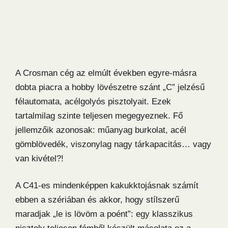
A Crosman cég az elmúlt években egyre-másra
dobta piacra a hobby lövészetre szánt „C” jelzésű
félautomata, acélgolyós pisztolyait. Ezek
tartalmilag szinte teljesen megegyeznek. Fő
jellemzőik azonosak: műanyag burkolat, acél
gömblövedék, viszonylag nagy tárkapacitás… vagy
van kivétel?!
A C41-es mindenképpen kakukktojásnak számít
ebben a szériában és akkor, hogy stílszerű
maradjak „le is lövöm a poént”: egy klasszikus