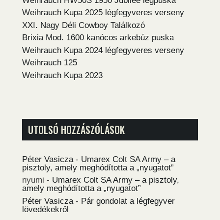
Weihrauch HW50S 1950 Jubilee légpuska
Weihrauch Kupa 2025 légfegyveres verseny
XXI. Nagy Déli Cowboy Találkozó
Brixia Mod. 1600 kanócos arkebúz puska
Weihrauch Kupa 2024 légfegyveres verseny
Weihrauch 125
Weihrauch Kupa 2023
UTOLSÓ HOZZÁSZÓLÁSOK
Péter Vasicza
-
Umarex Colt SA Army – a
pisztoly, amely meghódította a „nyugatot”
nyumi
-
Umarex Colt SA Army – a pisztoly,
amely meghódította a „nyugatot”
Péter Vasicza
-
Pár gondolat a légfegyver
lövedékekről