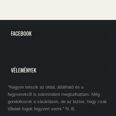
FACEBOOK
VÉLEMÉNYEK
"Nagyon tetszik az oldal, átlátható és a
fegyverekről is sokmindent megtudhattam. Még
gondolkozok a vásárláson, de az biztos, hogy csak
tőletek fogok fegyvert venni." N. B.