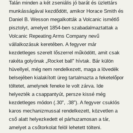
Talán minden a két zseniális jó barát és üzlettárs
munkásságával kezdődött, amikor Horace Smith és
Daniel B. Wesson megalkották a Volcanic ismétlő
pisztolyt, amelyet 1854-ben szabadalmaztattak a
Volcanic Repeating Arms Company nevű
vállalkozásuk keretében. A fegyver már
kezdetleges szerelt lőszerrel működött, amit csak
rakéta golyónak „Rocket ball” hívtak. Bár külön
hüvellyel, még nem rendelkezett, maga a lövedék
belsejében kialakított üreg tartalmazta a feketelőpor
töltetet, amelynek feneke le volt zárva. Ide
helyezték a csappantyút, persze kissé még
kezdetleges módon (.30”, .38”). A fegyver csuklós
karos mechanizmussal rendelkezett, közvetlen a
cső alatt helyezkedett el párhuzamosan a tár,
amelyet a csőtorkolat felöl lehetett tölteni.