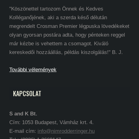
"Köszönettel tartozom Önnek és Kedves
Kolléganőjének, aki a szerda késő délután
megrendelt Crosman Premier légpuska lövedékeket
olyan gyorsan postára adta, hogy pénteken reggel
már kézbe is vehettem a csomagot. Kiváló
kereskedői hozzáállás, példás kiszolgálás!" B. J.
További vélemények
KAPCSOLAT
S and K Bt.
Cím: 1053 Budapest, Vámház krt. 4.
E-mail cím:
info@nimrodderringer.hu