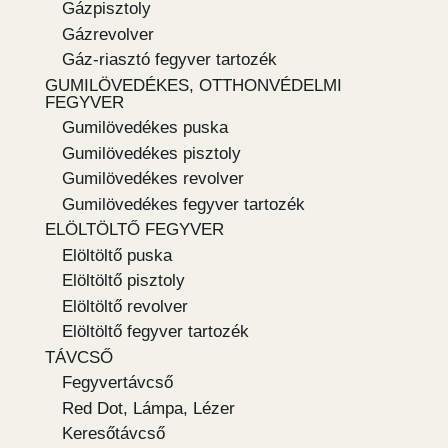
Gázpisztoly
Gázrevolver
Gáz-riasztó fegyver tartozék
GUMILÖVEDÉKES, OTTHONVÉDELMI
FEGYVER
Gumilövedékes puska
Gumilövedékes pisztoly
Gumilövedékes revolver
Gumilövedékes fegyver tartozék
ELÖLTÖLTŐ FEGYVER
Elöltöltő puska
Elöltöltő pisztoly
Elöltöltő revolver
Elöltöltő fegyver tartozék
TÁVCSŐ
Fegyvertávcső
Red Dot, Lámpa, Lézer
Keresőtávcső