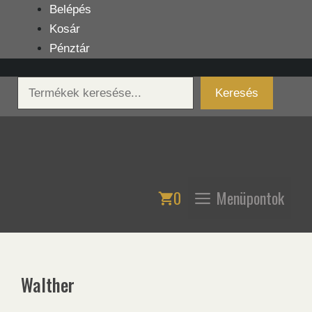
Kilépés
Belépés
a
Kosár
tartalomba
Pénztár
Keresés
Keresés
0
Menüpontok
Walther