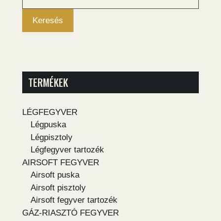
következőre:
Keresés
TERMÉKEK
LÉGFEGYVER
Légpuska
Légpisztoly
Légfegyver tartozék
AIRSOFT FEGYVER
Airsoft puska
Airsoft pisztoly
Airsoft fegyver tartozék
GÁZ-RIASZTÓ FEGYVER