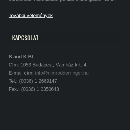
További vélemények
KAPCSOLAT
S and K Bt.
Cím: 1053 Budapest, Vámház krt. 4.
E-mail cím:
info@nimrodderringer.hu
Tel.:
(0036) 1 2669147
Fax.: (0036) 1 2350643