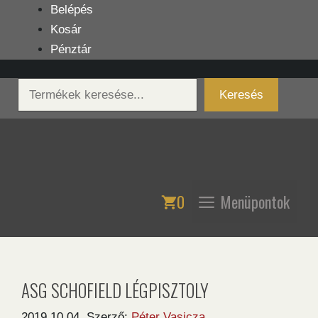
Kilépés
Belépés
a
Kosár
tartalomba
Pénztár
Keresés
Keresés
0
Menüpontok
ASG SCHOFIELD LÉGPISZTOLY
2019.10.04.
Szerző:
Péter Vasicza