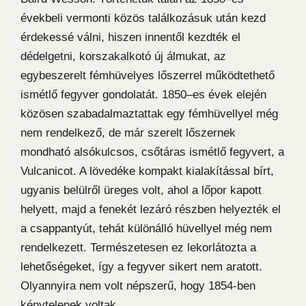
évekbeli vermonti közös találkozásuk után kezd
érdekessé válni, hiszen innentől kezdték el
dédelgetni, korszakalkotó új álmukat, az
egybeszerelt fémhüvelyes lőszerrel működtethető
ismétlő fegyver gondolatát. 1850–es évek elején
közösen szabadalmaztattak egy fémhüvellyel még
nem rendelkező, de már szerelt lőszernek
mondható alsókulcsos, csőtáras ismétlő fegyvert, a
Vulcanicot. A lövedéke kompakt kialakítással bírt,
ugyanis belülről üreges volt, ahol a lőpor kapott
helyett, majd a fenekét lezáró részben helyezték el
a csappantyút, tehát különálló hüvellyel még nem
rendelkezett. Természetesen ez lekorlátozta a
lehetőségeket, így a fegyver sikert nem aratott.
Olyannyira nem volt népszerű, hogy 1854-ben
kénytelenek voltak