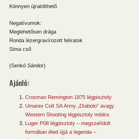
Könnyen újratölthető
Negatívumok:
Meglehetősen drága
Ronda lézergravírozott feliratok
Sima cső
(Senkó Sándor)
Ajánló:
Crosman Remington 1875 légpisztoly
Umarex Colt SA Army „Diabolo” avagy
Western Shooting légpisztoly módra
Luger P08 légpisztoly – megszelídült
formában éled újjá a legenda –