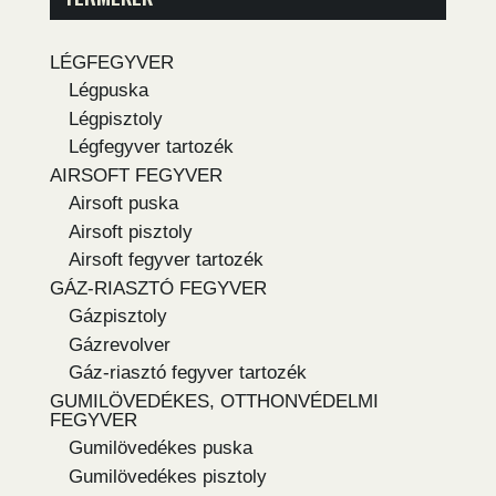
LÉGFEGYVER
Légpuska
Légpisztoly
Légfegyver tartozék
AIRSOFT FEGYVER
Airsoft puska
Airsoft pisztoly
Airsoft fegyver tartozék
GÁZ-RIASZTÓ FEGYVER
Gázpisztoly
Gázrevolver
Gáz-riasztó fegyver tartozék
GUMILÖVEDÉKES, OTTHONVÉDELMI
FEGYVER
Gumilövedékes puska
Gumilövedékes pisztoly