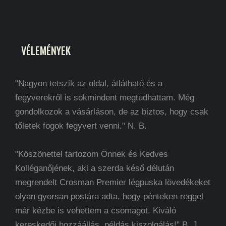
VÉLEMÉNYEK
"Nagyon tetszik az oldal, átlátható és a
fegyverekről is sokmindent megtudhattam. Még
gondolkozok a vásárláson, de az biztos, hogy csak
tőletek fogok fegyvert venni." N. B.
"Köszönettel tartozom Önnek és Kedves
Kolléganőjének, aki a szerda késő délután
megrendelt Crosman Premier légpuska lövedékeket
olyan gyorsan postára adta, hogy pénteken reggel
már kézbe is vehettem a csomagot. Kiváló
kereskedői hozzáállás, példás kiszolgálás!" B. J.