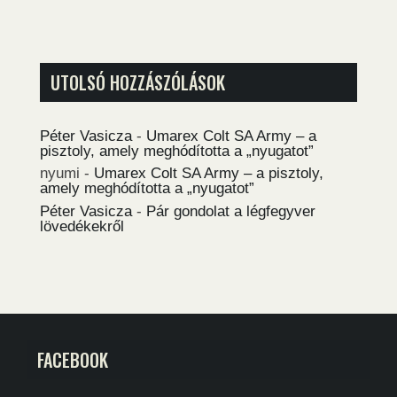
UTOLSÓ HOZZÁSZÓLÁSOK
Péter Vasicza
-
Umarex Colt SA Army – a
pisztoly, amely meghódította a „nyugatot”
nyumi
-
Umarex Colt SA Army – a pisztoly,
amely meghódította a „nyugatot”
Péter Vasicza
-
Pár gondolat a légfegyver
lövedékekről
FACEBOOK