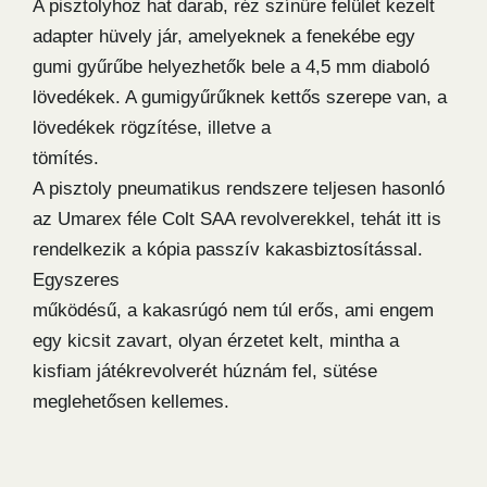
A pisztolyhoz hat darab, réz színűre felület kezelt
adapter hüvely jár, amelyeknek a fenekébe egy
gumi gyűrűbe helyezhetők bele a 4,5 mm diaboló
lövedékek. A gumigyűrűknek kettős szerepe van, a
lövedékek rögzítése, illetve a
tömítés.
A pisztoly pneumatikus rendszere teljesen hasonló
az Umarex féle Colt SAA revolverekkel, tehát itt is
rendelkezik a kópia passzív kakasbiztosítással.
Egyszeres
működésű, a kakasrúgó nem túl erős, ami engem
egy kicsit zavart, olyan érzetet kelt, mintha a
kisfiam játékrevolverét húznám fel, sütése
meglehetősen kellemes.