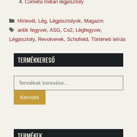
Cometa Indian légpisztoly
Kategória
Hírlevél
,
Lég
,
Légpisztolyok
,
Magazin
Címkék
antik fegyver
,
ASG
,
Co2
,
Légfegyver
,
Légpisztoly
,
Revolverek
,
Schofield
,
Történeti leírás
TERMÉKKERESŐ
Keresés
a
következőre:
Keresés
TERMÉKEK