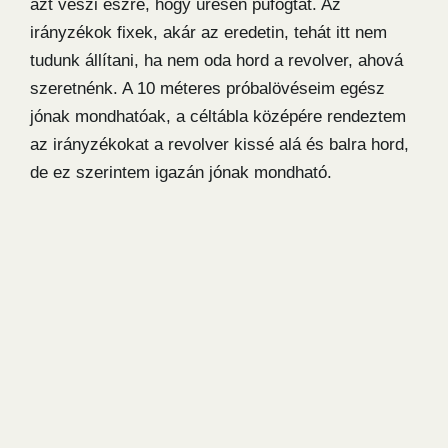
azt veszi észre, hogy üresen pufogtat. Az
irányzékok fixek, akár az eredetin, tehát itt nem
tudunk állítani, ha nem oda hord a revolver, ahová
szeretnénk. A 10 méteres próbalövéseim egész
jónak mondhatóak, a céltábla középére rendeztem
az irányzékokat a revolver kissé alá és balra hord,
de ez szerintem igazán jónak mondható.