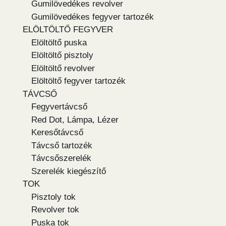
Gumilövedékes revolver
Gumilövedékes fegyver tartozék
ELÖLTÖLTŐ FEGYVER
Elöltöltő puska
Elöltöltő pisztoly
Elöltöltő revolver
Elöltöltő fegyver tartozék
TÁVCSŐ
Fegyvertávcső
Red Dot, Lámpa, Lézer
Keresőtávcső
Távcső tartozék
Távcsőszerelék
Szerelék kiegészítő
TOK
Pisztoly tok
Revolver tok
Puska tok