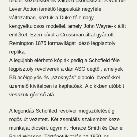
felület kezeléssel és változó csőhosszal. A Walther
Lever Action ismétlő légpuskák négyféle
változatban, köztük a Duke féle nagy
kengyelkulcsos modellel, amely John Wayne-k állít
emléket. Ezen kívül a Crossman által gyártott
Remington 1875 formavilágát idéző légpisztoly
replika.
A legújabb elérhető kópiák pedig a Schofield féle
légpisztoly revolverek a dán ASG cégtől, amelyek
BB acélgolyós és „szoknyás” diaboló lövedékkel
üzemelő kivitelben is kaphatóak. A cikkben utóbbit
vesszük górcső alá.
A legendás Schofiled revolver megszületéséig
rögös út vezetett. Két zseniális szakember keze
munkáját dicséri, úgymint Horace Smith és Daniel
Baird Wesson. Történetük talán az 1850–es