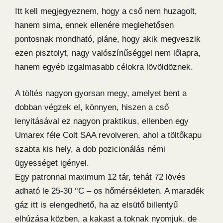
Itt kell megjegyeznem, hogy a cső nem huzagolt,
hanem sima, ennek ellenére meglehetősen
pontosnak mondható, pláne, hogy akik megveszik
ezen pisztolyt, nagy valószínűséggel nem lőlapra,
hanem egyéb izgalmasabb célokra lövöldöznek.
A töltés nagyon gyorsan megy, amelyet bent a
dobban végzek el, könnyen, hiszen a cső
lenyitásával ez nagyon praktikus, ellenben egy
Umarex féle Colt SAA revolveren, ahol a töltőkapu
szabta kis hely, a dob pozicionálás némi
ügyességet igényel.
Egy patronnal maximum 12 tár, tehát 72 lövés
adható le 25-30 °C – os hőmérsékleten. A maradék
gáz itt is elengedhető, ha az elsütő billentyű
elhúzása közben, a kakast a toknak nyomjuk, de