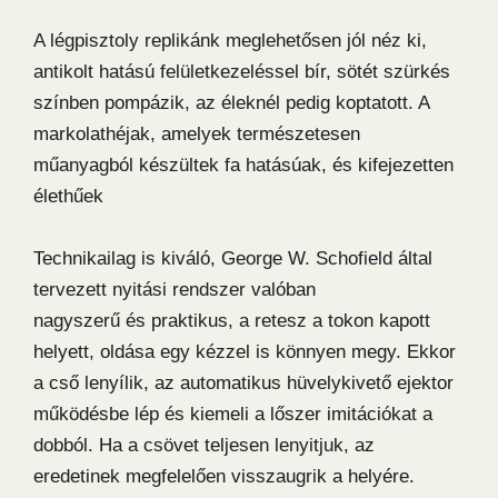
A légpisztoly replikánk meglehetősen jól néz ki,
antikolt hatású felületkezeléssel bír, sötét szürkés
színben pompázik, az éleknél pedig koptatott. A
markolathéjak, amelyek természetesen
műanyagból készültek fa hatásúak, és kifejezetten
élethűek
Technikailag is kiváló, George W. Schofield által
tervezett nyitási rendszer valóban
nagyszerű és praktikus, a retesz a tokon kapott
helyett, oldása egy kézzel is könnyen megy. Ekkor
a cső lenyílik, az automatikus hüvelykivető ejektor
működésbe lép és kiemeli a lőszer imitációkat a
dobból. Ha a csövet teljesen lenyitjuk, az
eredetinek megfelelően visszaugrik a helyére.