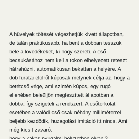
A hüvelyek töltését végezhetjük kivett állapotban,
de talán praktikusabb, ha bent a dobban tesszük
bele a lövedékeket, ki hogy szereti. A cső
becsukásához nem kell a tokon elhelyezett reteszt
hátrahúzni, automatikusan bekattan a helyére. A
dob furatai elölről kúposak melynek célja az, hogy a
betétcső vége, ami szintén kúpos, egy rugó
ellenében beleüljön megfeszített állapotban a
dobba, így szigeteli a rendszert. A csőtorkolat
esetében a valódi cső csak néhány milliméterrel
beljebb kezdődik, huzagolási imitáció itt nincs. Ami
még kicsit zavaró,
hogy a kakas nyugalmi helyzetben olyan 3