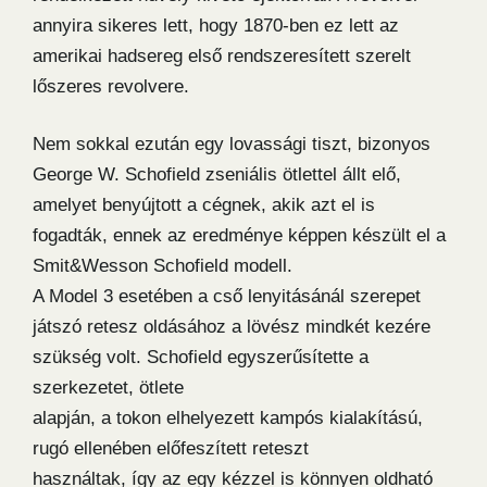
annyira sikeres lett, hogy 1870-ben ez lett az
amerikai hadsereg első rendszeresített szerelt
lőszeres revolvere.
Nem sokkal ezután egy lovassági tiszt, bizonyos
George W. Schofield zseniális ötlettel állt elő,
amelyet benyújtott a cégnek, akik azt el is
fogadták, ennek az eredménye képpen készült el a
Smit&Wesson Schofield modell.
A Model 3 esetében a cső lenyitásánál szerepet
játszó retesz oldásához a lövész mindkét kezére
szükség volt. Schofield egyszerűsítette a
szerkezetet, ötlete
alapján, a tokon elhelyezett kampós kialakítású,
rugó ellenében előfeszített reteszt
használtak, így az egy kézzel is könnyen oldható