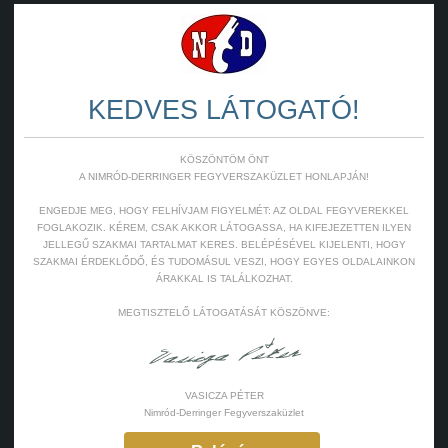
a versenyen elért
stája
KEDVES LÁTOGATÓ!
 ott készült fotók
KÖSZÖNTÖM ÖNT
A NIMRÓD-DERRINGER FEGYVERSZAKÜZLET HONLAPJÁN!
ENGEDJE MEG, HOGY FELHÍVJAM FIGYELMÉT: AZ OLDAL FEGYVEREKKEL
FOGLAKOZIK. KÉREM, CSAK AKKOR LÁTOGASSA, HA KIFEJEZETTEN ILYEN
JELLEGŰ SZAKMAI TARTALMAT KERES. BELÉPÉSÉVEL KIJELENTI, HOGY
SZAKMAI ÉRDEKLŐDŐ, ÉS TUDOMÁSUL VESZI, HOGY EGYES OLDALAINKON
ények
,
Hírlevél
,
Lég
,
ÁRAKKAL IS TALÁLKOZHAT.
zin
,
Rendezvények
Légpuska
,
Lőtér
,
MEGTISZTELŐ LÁTOGATÁSÁT KÖSZÖNVE:
,
WEIHRAUCH
VASICZA PÉTER
Nimród-Derringer Fegyverszaküzlet