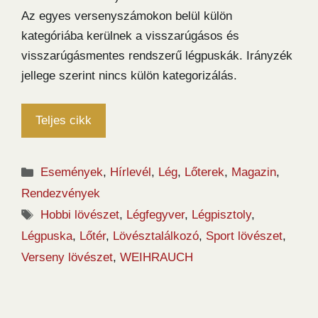
Az egyes versenyszámokon belül külön
kategóriába kerülnek a visszarúgásos és
visszarúgásmentes rendszerű légpuskák. Irányzék
jellege szerint nincs külön kategorizálás.
Teljes cikk
Kategória
Események
,
Hírlevél
,
Lég
,
Lőterek
,
Magazin
,
Rendezvények
Címkék
Hobbi lövészet
,
Légfegyver
,
Légpisztoly
,
Légpuska
,
Lőtér
,
Lövésztalálkozó
,
Sport lövészet
,
Verseny lövészet
,
WEIHRAUCH