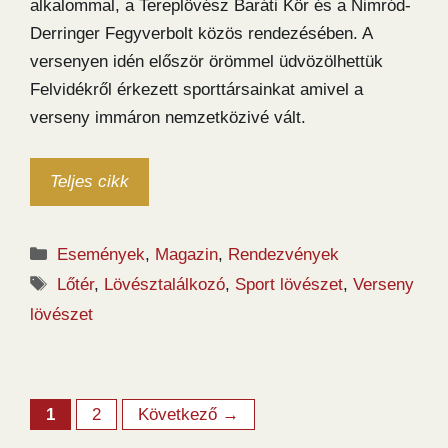
alkalommal, a Tereplövész Baráti Kör és a Nimród-
Derringer Fegyverbolt közös rendezésében. A
versenyen idén először örömmel üdvözölhettük
Felvidékről érkezett sporttársainkat amivel a
verseny immáron nemzetközivé vált.
Teljes cikk
Kategória
Események
,
Magazin
,
Rendezvények
Címkék
Lőtér
,
Lövésztalálkozó
,
Sport lövészet
,
Verseny
lövészet
Oldal
Oldal
1
2
Következő
→