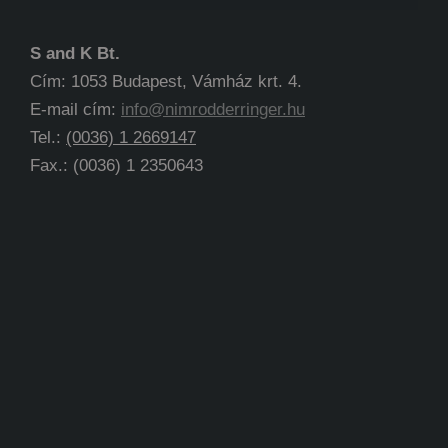
S and K Bt.
Cím: 1053 Budapest, Vámház krt. 4.
E-mail cím:
info@nimrodderringer.hu
Tel.:
(0036) 1 2669147
Fax.: (0036) 1 2350643