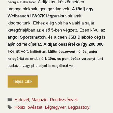
A díjazás, köszönhetően
pedig a Pátyi lőtér.
támogatóinknak igen gazdag volt.
A fődíj egy
Weihrauch HW97K légpuska
volt amit
kisorsoltunk. Ehhez elég volt ha valaki a saját
kategóriájában az első 5-ben végzett. Ezen kívül az
angol Sportsmatch
, és a
cseh JSB Diabolo
cég is
ajánlott fel díjakat.
A díjak összértéke így 200.000
Forint
volt.
Indítottunk
külön összevont női és junior
kategóriát
és rendeztünk
10m.-es pontlövész verseny
t, ami
puskával vagy pisztollyal is meglőhető volt.
Teljes cikk
Kategória
Hírlevél
,
Magazin
,
Rendezvények
Címkék
Hobbi lövészet
,
Légfegyver
,
Légpisztoly
,