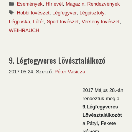
Kategória
Események
,
Hírlevél
,
Magazin
,
Rendezvények
Címkék
Hobbi lövészet
,
Légfegyver
,
Légpisztoly
,
Légpuska
,
Lőtér
,
Sport lövészet
,
Verseny lövészet
,
WEIHRAUCH
9. Légfegyveres Lövésztalálkozó
2017.05.24.
Szerző:
Péter Vasicza
2017 Május 28.-án
rendeztük meg a
9.Légfegyveres
Lövésztalálkozót
a Pátyi, Fekete
Sólyom