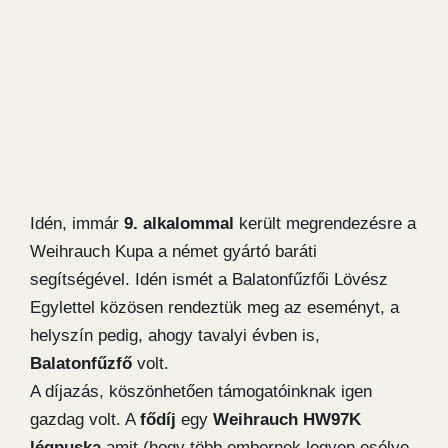
Idén, immár
9. alkalommal
került megrendezésre a
Weihrauch Kupa a német gyártó baráti
segítségével. Idén ismét a Balatonfűzfői Lövész
Egylettel közösen rendeztük meg az eseményt, a
helyszín pedig, ahogy tavalyi évben is,
Balatonfűzfő
volt.
A díjazás, köszönhetően támogatóinknak igen
gazdag volt. A
fődíj
egy
Weihrauch HW97K
légpuska
amit (hogy több embernek legyen esélye