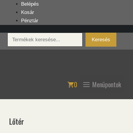
Kilépés
Belépés
a
Kosár
tartalomba
Pénztár
Keresés
Keresés
0
Menüpontok
Lőtér