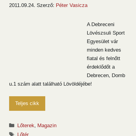
2011.09.24.
Szerző:
Péter Vasicza
A Debreceni
Lövészsuli Sport
Egyesület vár
minden kedves
fiatal és felnőtt
érdeklődőt a
Debrecen, Domb
u.1 szám alatt található Lövöldéjébe!
Teljes cikk
Kategória
Lőterek
,
Magazin
Címkék
Lőtér