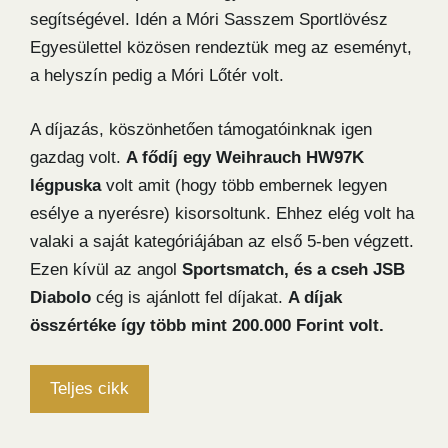
segítségével. Idén a Móri Sasszem Sportlövész
Egyesülettel közösen rendeztük meg az eseményt,
a helyszín pedig a Móri Lőtér volt.
A díjazás, köszönhetően támogatóinknak igen
gazdag volt.
A fődíj egy Weihrauch HW97K
légpuska
volt amit (hogy több embernek legyen
esélye a nyerésre) kisorsoltunk. Ehhez elég volt ha
valaki a saját kategóriájában az első 5-ben végzett.
Ezen kívül az angol
Sportsmatch, és a cseh JSB
Diabolo
cég is ajánlott fel díjakat.
A díjak
összértéke így több mint 200.000 Forint volt.
Teljes cikk