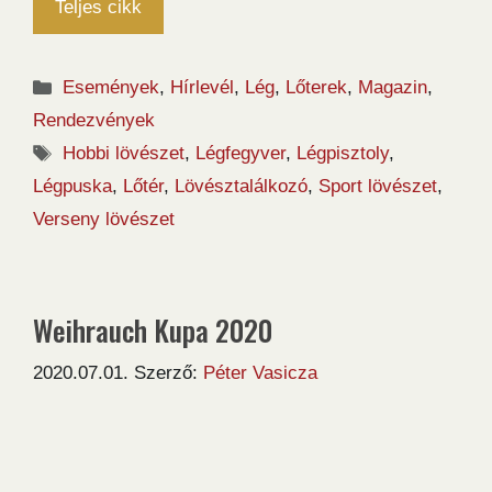
Teljes cikk
Kategória
Események
,
Hírlevél
,
Lég
,
Lőterek
,
Magazin
,
Rendezvények
Címkék
Hobbi lövészet
,
Légfegyver
,
Légpisztoly
,
Légpuska
,
Lőtér
,
Lövésztalálkozó
,
Sport lövészet
,
Verseny lövészet
Weihrauch Kupa 2020
2020.07.01.
Szerző:
Péter Vasicza