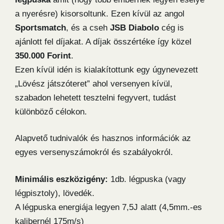
a nyerésre) kisorsoltunk. Ezen kívül az angol
Sportsmatch
, és a cseh
JSB Diabolo
cég is
ajánlott fel díjakat. A díjak összértéke így közel
350.000 Forint
.
Ezen kívül idén is kialakítottunk egy úgynevezett
„Lövész játszóteret” ahol versenyen kívül,
szabadon lehetett tesztelni fegyvert, tudást
különböző célokon.
Alapvető tudnivalók és hasznos információk az
egyes versenyszámokról és szabályokról.
Minimális eszközigény:
1db. légpuska (vagy
légpisztoly), lövedék.
A légpuska energiája legyen 7,5J alatt (4,5mm.-es
kalibernél 175m/s)