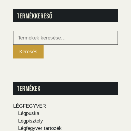
TERMÉKKERESŐ
Keresés
a
következőre:
Keresés
TERMÉKEK
LÉGFEGYVER
Légpuska
Légpisztoly
Légfegyver tartozék