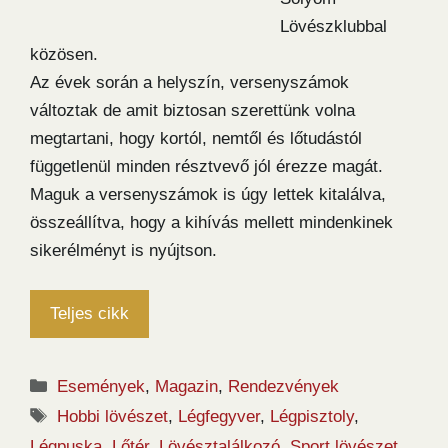
Lövészklubbal
közösen.
Az évek során a helyszín, versenyszámok
változtak de amit biztosan szerettünk volna
megtartani, hogy kortól, nemtől és lőtudástól
függetlenül minden résztvevő jól érezze magát.
Maguk a versenyszámok is úgy lettek kitalálva,
összeállítva, hogy a kihívás mellett mindenkinek
sikerélményt is nyújtson.
Teljes cikk
Kategória
Események
,
Magazin
,
Rendezvények
Címkék
Hobbi lövészet
,
Légfegyver
,
Légpisztoly
,
Légpuska
,
Lőtér
,
Lövésztalálkozó
,
Sport lövészet
,