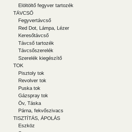
Elöltöltő fegyver tartozék
TÁVCSŐ
Fegyvertávcső
Red Dot, Lámpa, Lézer
Keresőtávcső
Távcső tartozék
Távcsőszerelék
Szerelék kiegészítő
TOK
Pisztoly tok
Revolver tok
Puska tok
Gázspray tok
Öv, Táska
Párna, fekvőszivacs
TISZTÍTÁS, ÁPOLÁS
Eszköz