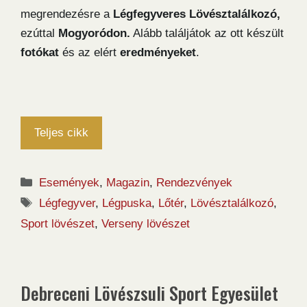
megrendezésre a
Légfegyveres Lövésztalálkozó,
ezúttal
Mogyoródon.
Alább találjátok az ott készült
fotókat
és az elért
eredményeket
.
Teljes cikk
Kategória
Események
,
Magazin
,
Rendezvények
Címkék
Légfegyver
,
Légpuska
,
Lőtér
,
Lövésztalálkozó
,
Sport lövészet
,
Verseny lövészet
Debreceni Lövészsuli Sport Egyesület