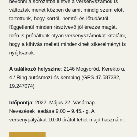
bevonni a sorozatba illetve a versenyszámok is
változtak menet közben de amit mindig szem előtt
tartottunk, hogy kortól, nemtől és lőtudástól
függetlenül minden résztvevő jól érezze magát.
Idén is próbáltunk olyan versenyszámokat kitalálni,
hogy a kihívás mellett mindenkinek sikerélményt is
nyújtsanak.
A találkozó helyszíne
: 2146 Mogyoród, Kerektó u.
4 / Ring autósmozi és kemping (GPS 47.587382,
19.247074)
Időpontja
: 2022. Május 22. Vasárnap
Nevezések leadása 9.00 – 9.45.-ig. A
versenypályákat 10.00 órától lehet majd használni.