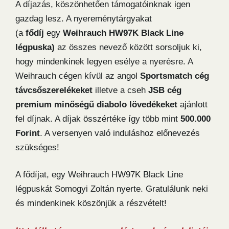
A díjazás, köszönhetően támogatóinknak igen
gazdag lesz. A nyereménytárgyakat
(a
fődíj
egy
Weihrauch HW97K Black Line
légpuska)
az összes nevező között sorsoljuk ki,
hogy mindenkinek legyen esélye a nyerésre. A
Weihrauch cégen kívül az angol
Sportsmatch cég
távcsőszerelékeket
illetve a cseh
JSB
cég
premium minőségű diabolo lövedékeket
ajánlott
fel díjnak. A díjak összértéke így több mint
500.000
Forint
. A versenyen való induláshoz előnevezés
szükséges!
A fődíjat, egy Weihrauch HW97K Black Line
légpuskát Somogyi Zoltán nyerte. Gratulálunk neki
és mindenkinek köszönjük a részvételt!