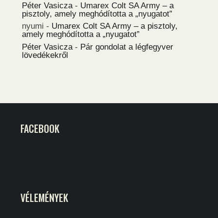
Péter Vasicza
-
Umarex Colt SA Army – a
pisztoly, amely meghódította a „nyugatot”
nyumi
-
Umarex Colt SA Army – a pisztoly,
amely meghódította a „nyugatot”
Péter Vasicza
-
Pár gondolat a légfegyver
lövedékekről
FACEBOOK
VÉLEMÉNYEK