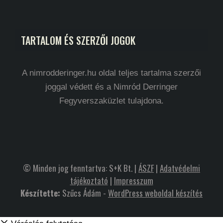
TARTALOM ÉS SZERZŐI JOGOK
A nimrodderinger.hu oldal teljes tartalma szerzői
joggal védett és a Nimród Derringer
Fegyverszaküzlet tulajdona.
© Minden jog fenntartva: S+K Bt. |
ÁSZF
|
Adatvédelmi
tájékoztató
|
Impresszum
Készítette:
Szűcs Ádám -
WordPress weboldal készítés