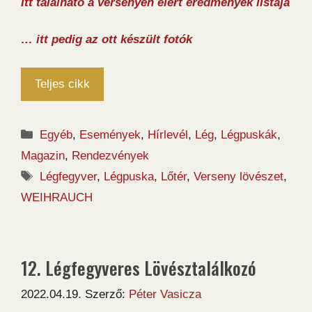
Itt található a versenyen elért eredmények listája
… itt pedig az ott készült fotók
Teljes cikk
Kategória
Egyéb
,
Események
,
Hírlevél
,
Lég
,
Légpuskák
,
Magazin
,
Rendezvények
Címkék
Légfegyver
,
Légpuska
,
Lőtér
,
Verseny lövészet
,
WEIHRAUCH
12. Légfegyveres Lövésztalálkozó
2022.04.19.
Szerző:
Péter Vasicza