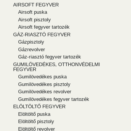
AIRSOFT FEGYVER
Airsoft puska
Airsoft pisztoly
Airsoft fegyver tartozék
GÁZ-RIASZTÓ FEGYVER
Gázpisztoly
Gázrevolver
Gáz-riasztó fegyver tartozék
GUMILÖVEDÉKES, OTTHONVÉDELMI
FEGYVER
Gumilövedékes puska
Gumilövedékes pisztoly
Gumilövedékes revolver
Gumilövedékes fegyver tartozék
ELÖLTÖLTŐ FEGYVER
Elöltöltő puska
Elöltöltő pisztoly
Elöltöltő revolver