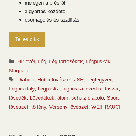
melegen a présről
a gyártás kezdete
csomagolás és szállítás
Teljes cikk
Kategória
Hírlevél
,
Lég
,
Lég tartozékok
,
Légpuskák
,
Magazin
Címkék
Diabolo
,
Hobbi lövészet
,
JSB
,
Légfegyver
,
Légpisztoly
,
Légpuska
,
légpuska lövedék
,
lőszer
,
lövedék
,
Lövedékek
,
ólom
,
schulz diabolo
,
Sport
lövészet
,
töltény
,
Verseny lövészet
,
WEIHRAUCH