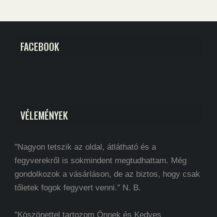
FACEBOOK
VÉLEMÉNYEK
"Nagyon tetszik az oldal, átlátható és a
fegyverekről is sokmindent megtudhattam. Még
gondolkozok a vásárláson, de az biztos, hogy csak
tőletek fogok fegyvert venni." N. B.
"Köszönettel tartozom Önnek és Kedves