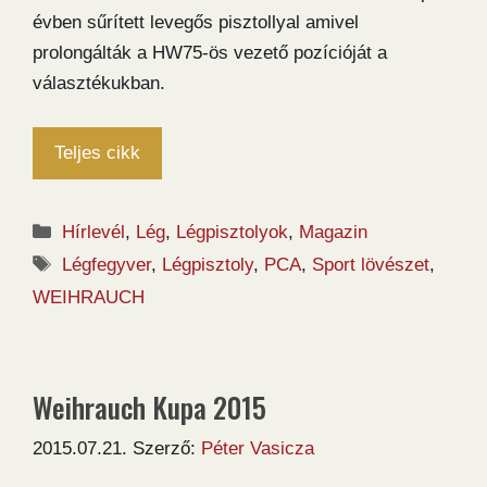
évben sűrített levegős pisztollyal amivel
prolongálták a HW75-ös vezető pozícióját a
választékukban.
Teljes cikk
Kategória
Hírlevél
,
Lég
,
Légpisztolyok
,
Magazin
Címkék
Légfegyver
,
Légpisztoly
,
PCA
,
Sport lövészet
,
WEIHRAUCH
Weihrauch Kupa 2015
2015.07.21.
Szerző:
Péter Vasicza