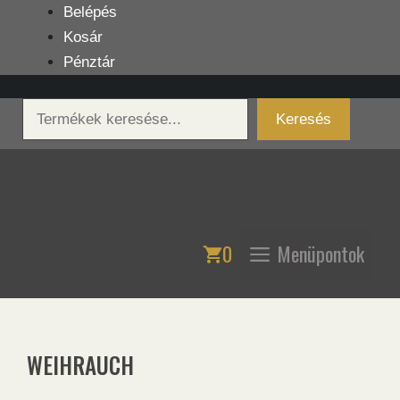
Kilépés
Belépés
a
Kosár
tartalomba
Pénztár
Keresés
Keresés
0
Menüpontok
WEIHRAUCH