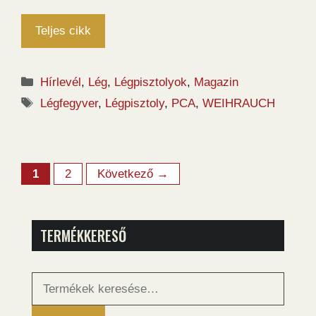
Teljes cikk
Kategória
Hírlevél
,
Lég
,
Légpisztolyok
,
Magazin
Címkék
Légfegyver
,
Légpisztoly
,
PCA
,
WEIHRAUCH
Oldal
Oldal
1
2
Következő
→
TERMÉKKERESŐ
Keresés
a
következőre: