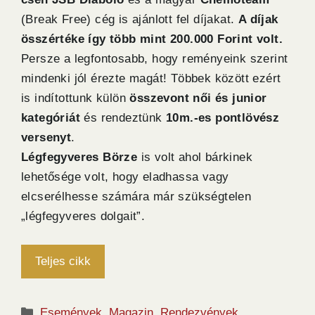
(Break Free) cég is ajánlott fel díjakat.
A díjak
összértéke így több mint 200.000 Forint volt.
Persze a legfontosabb, hogy reményeink szerint
mindenki jól érezte magát! Többek között ezért
is indítottunk külön
összevont női és junior
kategóriát
és rendeztünk
10m.-es pontlövész
versenyt
.
Légfegyveres Börze
is volt ahol bárkinek
lehetősége volt, hogy eladhassa vagy
elcserélhesse számára már szükségtelen
„légfegyveres dolgait”.
Teljes cikk
Kategória
Események
,
Magazin
,
Rendezvények