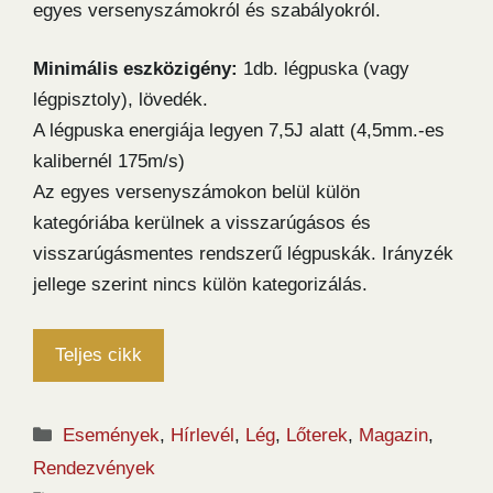
egyes versenyszámokról és szabályokról.
Minimális eszközigény:
1db. légpuska (vagy
légpisztoly), lövedék.
A légpuska energiája legyen 7,5J alatt (4,5mm.-es
kalibernél 175m/s)
Az egyes versenyszámokon belül külön
kategóriába kerülnek a visszarúgásos és
visszarúgásmentes rendszerű légpuskák. Irányzék
jellege szerint nincs külön kategorizálás.
Teljes cikk
Kategória
Események
,
Hírlevél
,
Lég
,
Lőterek
,
Magazin
,
Rendezvények