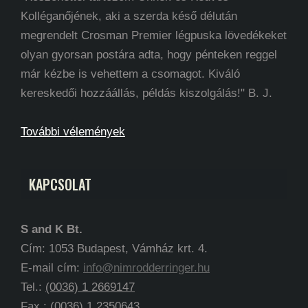
Kolléganőjének, aki a szerda késő délután
megrendelt Crosman Premier légpuska lövedékeket
olyan gyorsan postára adta, hogy pénteken reggel
már kézbe is vehettem a csomagot. Kiváló
kereskedői hozzáállás, példás kiszolgálás!" B. J.
További vélemények
KAPCSOLAT
S and K Bt.
Cím: 1053 Budapest, Vámház krt. 4.
E-mail cím:
info@nimrodderringer.hu
Tel.:
(0036) 1 2669147
Fax.: (0036) 1 2350643