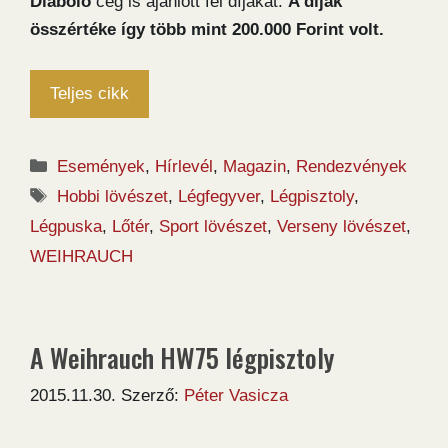
Diabolo
cég is ajánlott fel díjakat.
A díjak
összértéke így több mint 200.000 Forint volt.
Teljes cikk
Kategória
Események
,
Hírlevél
,
Magazin
,
Rendezvények
Címkék
Hobbi lövészet
,
Légfegyver
,
Légpisztoly
,
Légpuska
,
Lőtér
,
Sport lövészet
,
Verseny lövészet
,
WEIHRAUCH
A Weihrauch HW75 légpisztoly
2015.11.30.
Szerző:
Péter Vasicza