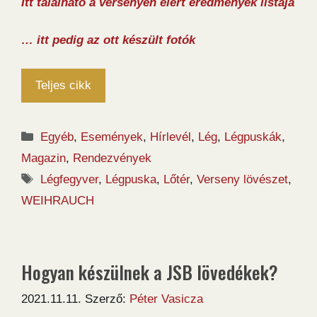
Itt található a versenyen elért eredmények listája
… itt pedig az ott készült fotók
Teljes cikk
Kategória
Egyéb
,
Események
,
Hírlevél
,
Lég
,
Légpuskák
,
Magazin
,
Rendezvények
Címkék
Légfegyver
,
Légpuska
,
Lőtér
,
Verseny lövészet
,
WEIHRAUCH
Hogyan készülnek a JSB lövedékek?
2021.11.11.
Szerző:
Péter Vasicza