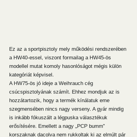
Ez az a sportpisztoly mely működési rendszerében
a HW40-essel, viszont formailag a HW45-ös
modellel mutat komoly hasonlóságot mégis külön
kategóriát képvisel.
A HW75-ös jó ideje a Weihrauch cég
csúcspisztolyának számít. Ehhez mondjuk az is
hozzátartozik, hogy a termék kínálatuk eme
szegmensében nincs nagy verseny. A gyár mindig
is inkább fókuszált a légpuska választékuk
erősítésére. Emellett a nagy „PCP bumm”
korszaknak dacolva nem rukkoltak ki az elmúlt pár