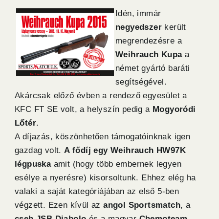
Idén, immár
negyedszer
került
megrendezésre a
Weihrauch Kupa
a
német gyártó baráti
segítségével.
Akárcsak előző évben a rendező egyesület a
KFC FT SE volt, a helyszín pedig a
Mogyoródi
Lőtér
.
A díjazás, köszönhetően támogatóinknak igen
gazdag volt.
A fődíj egy Weihrauch HW97K
légpuska
amit (hogy több embernek legyen
esélye a nyerésre) kisorsoltunk. Ehhez elég ha
valaki a saját kategóriájában az első 5-ben
végzett. Ezen kívül az
angol Sportsmatch
, a
cseh JSB Diabolo
és a magyar
Chemoteam