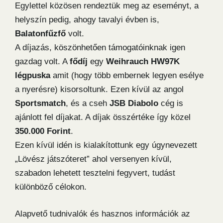
Egylettel közösen rendeztük meg az eseményt, a
helyszín pedig, ahogy tavalyi évben is,
Balatonfűzfő
volt.
A díjazás, köszönhetően támogatóinknak igen
gazdag volt. A
fődíj
egy
Weihrauch HW97K
légpuska
amit (hogy több embernek legyen esélye
a nyerésre) kisorsoltunk. Ezen kívül az angol
Sportsmatch
, és a cseh
JSB Diabolo
cég is
ajánlott fel díjakat. A díjak összértéke így közel
350.000 Forint
.
Ezen kívül idén is kialakítottunk egy úgynevezett
„Lövész játszóteret” ahol versenyen kívül,
szabadon lehetett tesztelni fegyvert, tudást
különböző célokon.
Alapvető tudnivalók és hasznos információk az