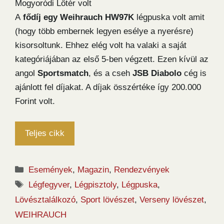
Mogyoródi Lőtér volt
A
fődíj egy Weihrauch HW97K
légpuska volt amit
(hogy több embernek legyen esélye a nyerésre)
kisorsoltunk. Ehhez elég volt ha valaki a saját
kategóriájában az első 5-ben végzett. Ezen kívül az
angol
Sportsmatch
, és a cseh
JSB Diabolo
cég is
ajánlott fel díjakat. A díjak összértéke így 200.000
Forint volt.
Teljes cikk
Kategória
Események
,
Magazin
,
Rendezvények
Címkék
Légfegyver
,
Légpisztoly
,
Légpuska
,
Lövésztalálkozó
,
Sport lövészet
,
Verseny lövészet
,
WEIHRAUCH