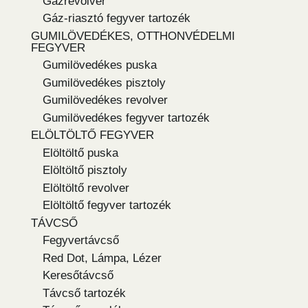
Gázrevolver
Gáz-riasztó fegyver tartozék
GUMILÖVEDÉKES, OTTHONVÉDELMI
FEGYVER
Gumilövedékes puska
Gumilövedékes pisztoly
Gumilövedékes revolver
Gumilövedékes fegyver tartozék
ELÖLTÖLTŐ FEGYVER
Elöltöltő puska
Elöltöltő pisztoly
Elöltöltő revolver
Elöltöltő fegyver tartozék
TÁVCSŐ
Fegyvertávcső
Red Dot, Lámpa, Lézer
Keresőtávcső
Távcső tartozék