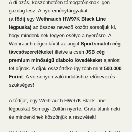
A díjazás, köszönhetően támogatóinknak igen
gazdag lesz. A nyereménytárgyakat
(a
fődíj
egy
Weihrauch HW97K Black Line
légpuska)
az összes nevező között sorsoljuk ki,
hogy mindenkinek legyen esélye a nyerésre. A
Weihrauch cégen kívül az angol
Sportsmatch cég
távcsőszerelékeket
illetve a cseh
JSB
cég
premium minőségű diabolo lövedékeket
ajánlott
fel díjnak. A díjak összértéke így több mint
500.000
Forint
. A versenyen való induláshoz előnevezés
szükséges!
A fődíjat, egy Weihrauch HW97K Black Line
légpuskát Somogyi Zoltán nyerte. Gratulálunk neki
és mindenkinek köszönjük a részvételt!