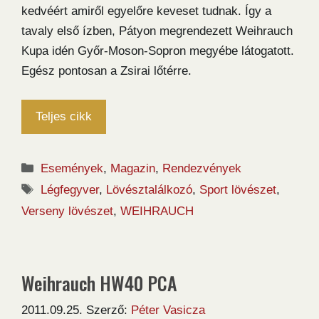
kedvéért amiről egyelőre keveset tudnak. Így a
tavaly első ízben, Pátyon megrendezett Weihrauch
Kupa idén Győr-Moson-Sopron megyébe látogatott.
Egész pontosan a Zsirai lőtérre.
Teljes cikk
Kategória
Események
,
Magazin
,
Rendezvények
Címkék
Légfegyver
,
Lövésztalálkozó
,
Sport lövészet
,
Verseny lövészet
,
WEIHRAUCH
Weihrauch HW40 PCA
2011.09.25.
Szerző:
Péter Vasicza