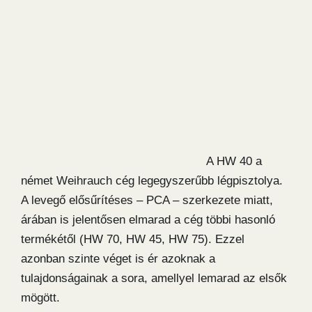
A HW 40 a
német Weihrauch cég legegyszerűbb légpisztolya.
A levegő elősűrítéses – PCA – szerkezete miatt,
árában is jelentősen elmarad a cég többi hasonló
termékétől (HW 70, HW 45, HW 75). Ezzel
azonban szinte véget is ér azoknak a
tulajdonságainak a sora, amellyel lemarad az elsők
mögött.