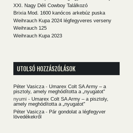
XXI. Nagy Déli Cowboy Találkozó
Brixia Mod. 1600 kanócos arkebúz puska
Weihrauch Kupa 2024 légfegyveres verseny
Weihrauch 125
Weihrauch Kupa 2023
UTOLSÓ HOZZÁSZÓLÁSOK
Péter Vasicza
-
Umarex Colt SA Army – a
pisztoly, amely meghódította a „nyugatot”
nyumi
-
Umarex Colt SA Army – a pisztoly,
amely meghódította a „nyugatot”
Péter Vasicza
-
Pár gondolat a légfegyver
lövedékekről