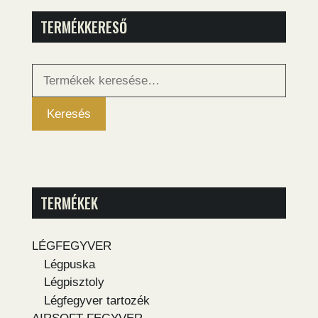
TERMÉKKERESŐ
Keresés
a
következőre:
Keresés
TERMÉKEK
LÉGFEGYVER
Légpuska
Légpisztoly
Légfegyver tartozék