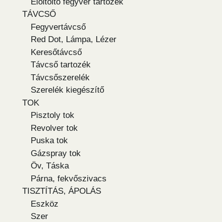
Elöltöltő fegyver tartozék
TÁVCSŐ
Fegyvertávcső
Red Dot, Lámpa, Lézer
Keresőtávcső
Távcső tartozék
Távcsőszerelék
Szerelék kiegészítő
TOK
Pisztoly tok
Revolver tok
Puska tok
Gázspray tok
Öv, Táska
Párna, fekvőszivacs
TISZTÍTÁS, ÁPOLÁS
Eszköz
Szer