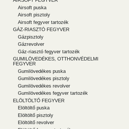
AIRSOFT FEGYVER
Airsoft puska
Airsoft pisztoly
Airsoft fegyver tartozék
GÁZ-RIASZTÓ FEGYVER
Gázpisztoly
Gázrevolver
Gáz-riasztó fegyver tartozék
GUMILÖVEDÉKES, OTTHONVÉDELMI
FEGYVER
Gumilövedékes puska
Gumilövedékes pisztoly
Gumilövedékes revolver
Gumilövedékes fegyver tartozék
ELÖLTÖLTŐ FEGYVER
Elöltöltő puska
Elöltöltő pisztoly
Elöltöltő revolver