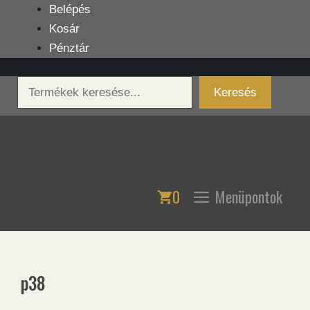
Kilépés
Belépés
a
Kosár
tartalomba
Pénztár
Keresés
Keresés
0
Menüpontok
p38