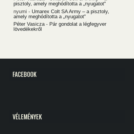
pisztoly, amely meghódította a „nyugatot”
nyumi
-
Umarex Colt SA Army – a pisztoly,
amely meghódította a „nyugatot”
Péter Vasicza
-
Pár gondolat a légfegyver
lövedékekről
FACEBOOK
VÉLEMÉNYEK