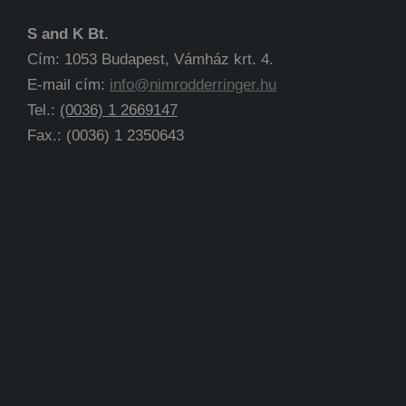
S and K Bt.
Cím: 1053 Budapest, Vámház krt. 4.
E-mail cím:
info@nimrodderringer.hu
Tel.:
(0036) 1 2669147
Fax.: (0036) 1 2350643