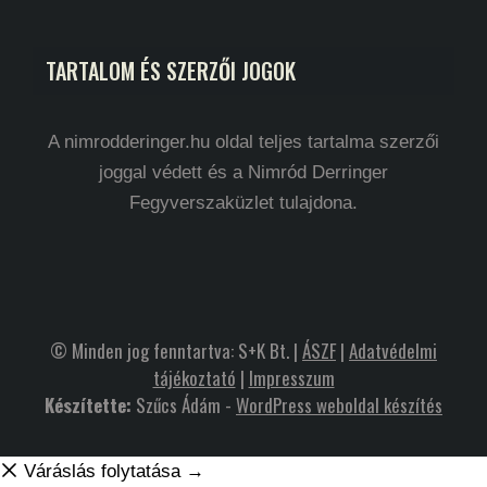
TARTALOM ÉS SZERZŐI JOGOK
A nimrodderinger.hu oldal teljes tartalma szerzői
joggal védett és a Nimród Derringer
Fegyverszaküzlet tulajdona.
© Minden jog fenntartva: S+K Bt. |
ÁSZF
|
Adatvédelmi
tájékoztató
|
Impresszum
Készítette:
Szűcs Ádám -
WordPress weboldal készítés
Váráslás folytatása →