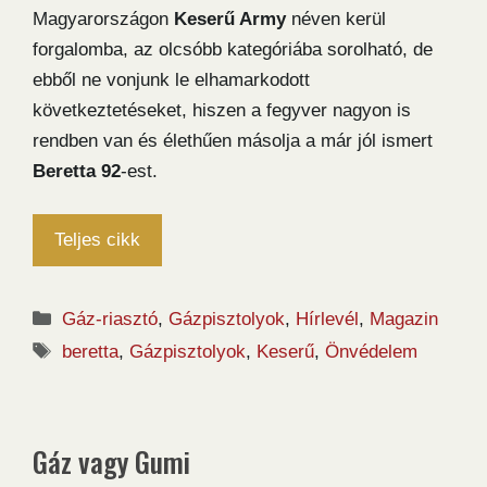
Magyarországon
Keserű Army
néven kerül
forgalomba, az olcsóbb kategóriába sorolható, de
ebből ne vonjunk le elhamarkodott
következtetéseket, hiszen a fegyver nagyon is
rendben van és élethűen másolja a már jól ismert
Beretta 92
-est.
Teljes cikk
Kategória
Gáz-riasztó
,
Gázpisztolyok
,
Hírlevél
,
Magazin
Címkék
beretta
,
Gázpisztolyok
,
Keserű
,
Önvédelem
Gáz vagy Gumi