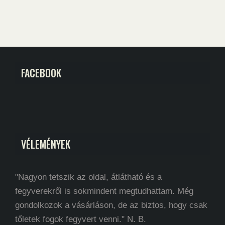
FACEBOOK
VÉLEMÉNYEK
"Nagyon tetszik az oldal, átlátható és a
fegyverekről is sokmindent megtudhattam. Még
gondolkozok a vásárláson, de az biztos, hogy csak
tőletek fogok fegyvert venni." N. B.