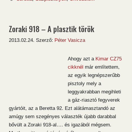
Zoraki 918 – A plasztik török
2013.02.24.
Szerző:
Péter Vasicza
Ahogy azt a
Kimar CZ75
cikk
nél
már említettem,
az egyik legnépszerűbb
pisztoly mely a
leggyakrabban megihleti
a gáz-riasztó fegyverek
gyártóit, az a Beretta 92. Ezt alátámasztandó az
amúgy sem szegényes választék újabb darabbal
bővült a Zoraki 918-al…. és igazából mégsem.