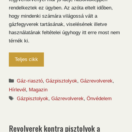
rendelkeztek ez ügyben. Az azóta eltelt időben,
hogy mindenki számára világossá vált a
gázfegyverek tartásának, viselésének illetve
használatának feltételei úgyhogy itt erre most nem
térnék ki.
Teljes cikk
Kategória
Gáz-riasztó
,
Gázpisztolyok
,
Gázrevolverek
,
Hírlevél
,
Magazin
Címkék
Gázpisztolyok
,
Gázrevolverek
,
Önvédelem
Revolverek kontra pisztolyok a