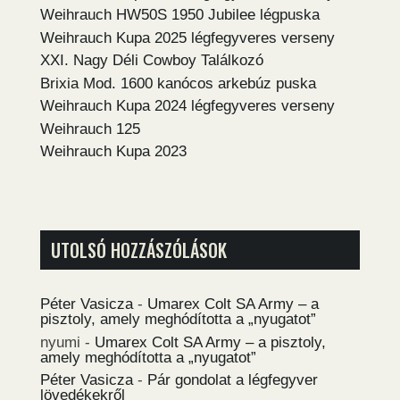
Weihrauch HW50S 1950 Jubilee légpuska
Weihrauch Kupa 2025 légfegyveres verseny
XXI. Nagy Déli Cowboy Találkozó
Brixia Mod. 1600 kanócos arkebúz puska
Weihrauch Kupa 2024 légfegyveres verseny
Weihrauch 125
Weihrauch Kupa 2023
UTOLSÓ HOZZÁSZÓLÁSOK
Péter Vasicza
-
Umarex Colt SA Army – a
pisztoly, amely meghódította a „nyugatot”
nyumi
-
Umarex Colt SA Army – a pisztoly,
amely meghódította a „nyugatot”
Péter Vasicza
-
Pár gondolat a légfegyver
lövedékekről