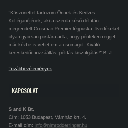
"Köszönettel tartozom Önnek és Kedves
Kolléganőjének, aki a szerda késő délután
megrendelt Crosman Premier légpuska lövedékeket
olyan gyorsan postára adta, hogy pénteken reggel
már kézbe is vehettem a csomagot. Kiváló
kereskedői hozzáállás, példás kiszolgálás!" B. J.
További vélemények
KAPCSOLAT
S and K Bt.
Cím: 1053 Budapest, Vámház krt. 4.
E-mail cím:
info@nimrodderringer.hu