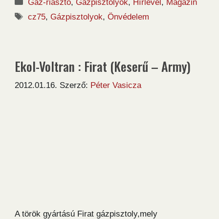
Kategória
Gáz-riasztó
,
Gázpisztolyok
,
Hírlevél
,
Magazin
Címkék
cz75
,
Gázpisztolyok
,
Önvédelem
Ekol-Voltran : Firat (Keserű – Army)
2012.01.16.
Szerző:
Péter Vasicza
A török gyártású Firat gázpisztoly,mely