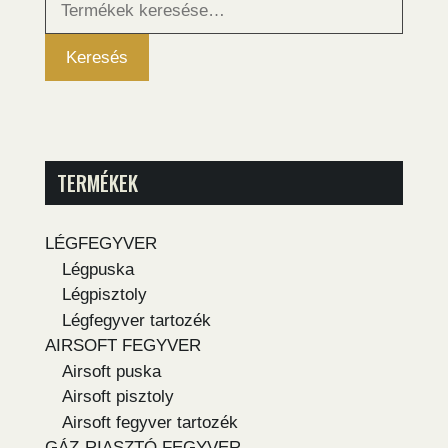
a
következőre:
Keresés
TERMÉKEK
LÉGFEGYVER
Légpuska
Légpisztoly
Légfegyver tartozék
AIRSOFT FEGYVER
Airsoft puska
Airsoft pisztoly
Airsoft fegyver tartozék
GÁZ-RIASZTÓ FEGYVER