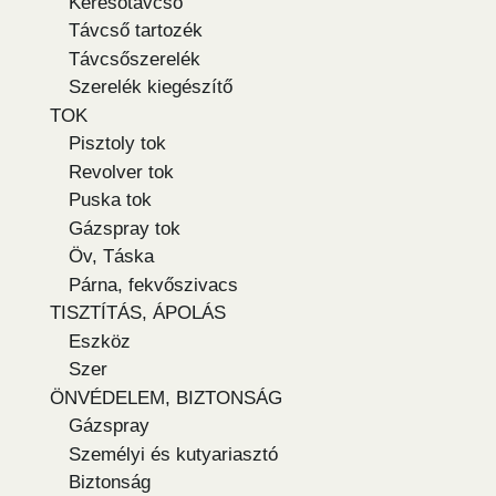
Keresőtávcső
Távcső tartozék
Távcsőszerelék
Szerelék kiegészítő
TOK
Pisztoly tok
Revolver tok
Puska tok
Gázspray tok
Öv, Táska
Párna, fekvőszivacs
TISZTÍTÁS, ÁPOLÁS
Eszköz
Szer
ÖNVÉDELEM, BIZTONSÁG
Gázspray
Személyi és kutyariasztó
Biztonság