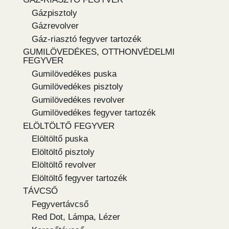
Gázpisztoly
Gázrevolver
Gáz-riasztó fegyver tartozék
GUMILÖVEDÉKES, OTTHONVÉDELMI
FEGYVER
Gumilövedékes puska
Gumilövedékes pisztoly
Gumilövedékes revolver
Gumilövedékes fegyver tartozék
ELÖLTÖLTŐ FEGYVER
Elöltöltő puska
Elöltöltő pisztoly
Elöltöltő revolver
Elöltöltő fegyver tartozék
TÁVCSŐ
Fegyvertávcső
Red Dot, Lámpa, Lézer