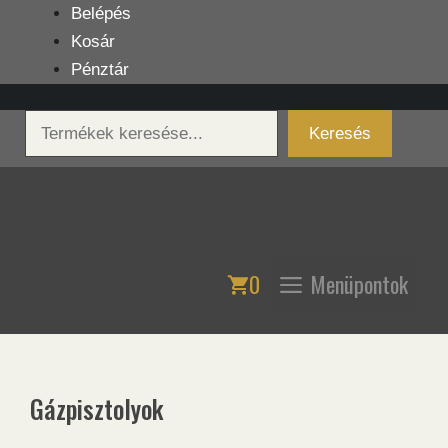
Kilépés
Belépés
a
Kosár
tartalomba
Pénztár
Keresés
Keresés
0
Menüpontok
Gázpisztolyok