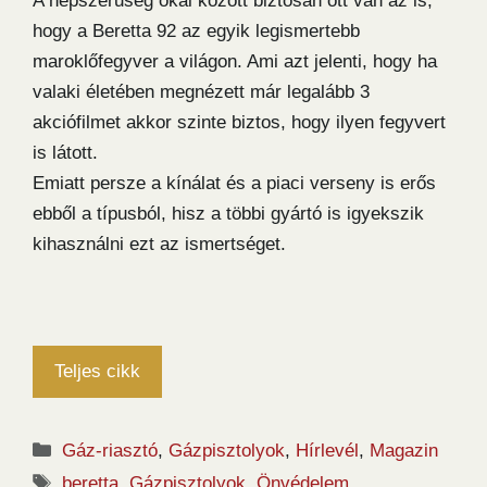
A népszerűség okai között biztosan ott van az is,
hogy a Beretta 92 az egyik legismertebb
maroklőfegyver a világon. Ami azt jelenti, hogy ha
valaki életében megnézett már legalább 3
akciófilmet akkor szinte biztos, hogy ilyen fegyvert
is látott.
Emiatt persze a kínálat és a piaci verseny is erős
ebből a típusból, hisz a többi gyártó is igyekszik
kihasználni ezt az ismertséget.
Teljes cikk
Kategória
Gáz-riasztó
,
Gázpisztolyok
,
Hírlevél
,
Magazin
Címkék
beretta
,
Gázpisztolyok
,
Önvédelem