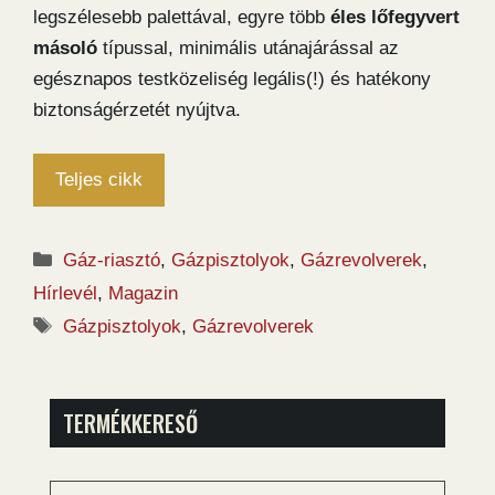
legszélesebb palettával, egyre több
éles lőfegyvert
másoló
típussal, minimális utánajárással az
egésznapos testközeliség legális(!) és hatékony
biztonságérzetét nyújtva.
Teljes cikk
Kategória
Gáz-riasztó
,
Gázpisztolyok
,
Gázrevolverek
,
Hírlevél
,
Magazin
Címkék
Gázpisztolyok
,
Gázrevolverek
TERMÉKKERESŐ
Keresés