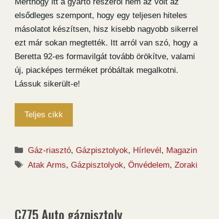
Merthogy itt a gyártó részéről nem az volt az
elsődleges szempont, hogy egy teljesen hiteles
másolatot készítsen, hisz kisebb nagyobb sikerrel
ezt már sokan megtették. Itt arról van szó, hogy a
Beretta 92-es formavilgát tovább örökítve, valami
új, piacképes terméket próbáltak megalkotni.
Lássuk sikerült-e!
Teljes cikk
Kategória
Gáz-riasztó
,
Gázpisztolyok
,
Hírlevél
,
Magazin
Címkék
Atak Arms
,
Gázpisztolyok
,
Önvédelem
,
Zoraki
CZ75 Auto gázpisztoly