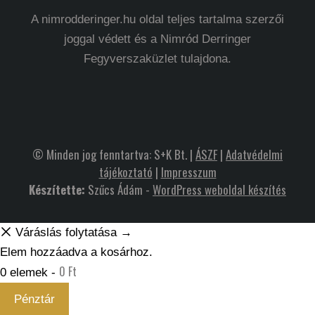
A nimrodderinger.hu oldal teljes tartalma szerzői
joggal védett és a Nimród Derringer
Fegyverszaküzlet tulajdona.
© Minden jog fenntartva: S+K Bt. |
ÁSZF
|
Adatvédelmi
tájékoztató
|
Impresszum
Készítette:
Szűcs Ádám -
WordPress weboldal készítés
Váráslás folytatása →
Elem hozzáadva a kosárhoz.
0
Ft
0 elemek -
Pénztár